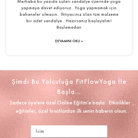
Merhaba bu yazıda sizleri sandalye üzerinde yoga
yapmaya davet ediyoruz.. Yoga yapmamak için
bahaneler olmasın.. İhtiyacınız olan tüm malzeme
bir adet sandalye.. Hazırsanız başlayalım!
Başlamadan
DEVAMINI OKU »
Şimdi Bu Yolculuğa FitFlowYoga İle
Başla…
Sadece üyelere özel Online Eğitim’e başla.. Etkinlikler ,
eğitimler, özel fırsatlardan ilk senin haberin olsun..