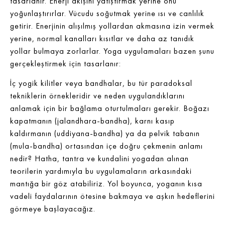
tasarlanır. Enerji akışını yatıştırmak yerine onu
yoğunlaştırırlar. Vücudu soğutmak yerine ısı ve canlılık
getirir. Enerjinin alışılmış yollardan akmasına izin vermek
yerine, normal kanalları kısıtlar ve daha az tanıdık
yollar bulmaya zorlarlar. Yoga uygulamaları bazen şunu
gerçekleştirmek için tasarlanır:
İç yogik kilitler veya bandhalar, bu tür paradoksal
tekniklerin örnekleridir ve neden uygulandıklarını
anlamak için bir bağlama oturtulmaları gerekir. Boğazı
kapatmanın (jalandhara-bandha), karnı kasıp
kaldırmanın (uddiyana-bandha) ya da pelvik tabanın
(mula-bandha) ortasından içe doğru çekmenin anlamı
nedir? Hatha, tantra ve kundalini yogadan alınan
teorilerin yardımıyla bu uygulamaların arkasındaki
mantığa bir göz atabiliriz. Yol boyunca, yoganın kısa
vadeli faydalarının ötesine bakmaya ve aşkın hedeflerini
görmeye başlayacağız.