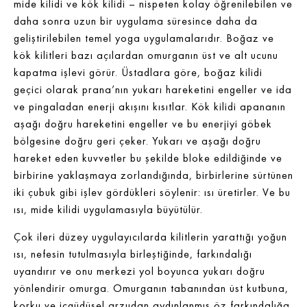
mide kilidi ve kök kilidi – nispeten kolay öğrenilebilen ve
daha sonra uzun bir uygulama süresince daha da
geliştirilebilen temel yoga uygulamalarıdır. Boğaz ve
kök kilitleri bazı açılardan omurganın üst ve alt ucunu
kapatma işlevi görür. Üstadlara göre, boğaz kilidi
geçici olarak prana’nın yukarı hareketini engeller ve ida
ve pingaladan enerji akışını kısıtlar. Kök kilidi apananın
aşağı doğru hareketini engeller ve bu enerjiyi göbek
bölgesine doğru geri çeker. Yukarı ve aşağı doğru
hareket eden kuvvetler bu şekilde bloke edildiğinde ve
birbirine yaklaşmaya zorlandığında, birbirlerine sürtünen
iki çubuk gibi işlev gördükleri söylenir: ısı üretirler. Ve bu
ısı, mide kilidi uygulamasıyla büyütülür.
Çok ileri düzey uygulayıcılarda kilitlerin yarattığı yoğun
ısı, nefesin tutulmasıyla birleştiğinde, farkındalığı
uyandırır ve onu merkezi yol boyunca yukarı doğru
yönlendirir omurga. Omurganın tabanından üst kutbuna,
korku ve içgüdüsel arzudan aydınlanmış öz farkındalığa