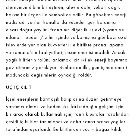
sternumun dibini birleştiren, alevle dolu, yukarı doğru
bakan bir üçgen ile sembolize edilir. Bu göbekten enerji,
nadis adı verilen kanallarda vücudun geri kalanına
dışarı doğru yayılır. Prana’nın diğer iki işlevi (vyana ve
udana – beden / zihin içinde ve konuşma gibi bazı özel
işlevlerde yer alan kuvvetler) ile birlikte prana, apana
ve samana’nın faaliyetleri, insan enerjisi modeli. Ancak
yogik kilitlerin rolünü anlamak için iki ek enerji boyutuna
göz atmamız gerekiyor. Bunlardan ilki, gün içinde enerji
modundaki değişimlerin oynadığı roldür.
ÜÇ İÇ KİLİT
İçsel enerjilerin karmaşık kalıplarına düzen getirmeye
yardımcı olmak ve bedeni öz farkındalığın gelişimi için
bir araç olarak kullanmak için, tantrik ustalar tarafından
çeşitli iç kilitler tanımlandı ve daha sonra hatha yogiler
tarafından uyarlandı. Bu kilitlerden üçü – boğaz kilidi,