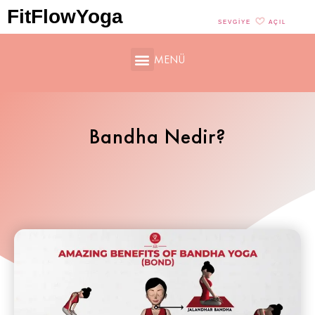
FitFlowYoga
SEVGIYE
AÇIL
MENÜ
Bandha Nedir?