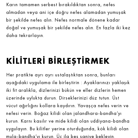
Karın tamamen serbest bırakıldıktan sonra, nefes
almadan veya ani içe doğru nefes alamadan yumuşak
bir şekilde nefes alın. Nefes normale dönene kadar
doğal ve yumuşak bir şekilde nefes alın. En fazla iki kez
daha tekrarlayın.
KİLİTLERİ BİRLEŞTİRMEK
Her pratikte ayrı ayrı ustalaştıktan sonra, bunları
aşağıdaki uygulama ile birleştirin : Ayaklarınızı yaklaşık
iki fit aralıkla, dizlerinizi bükün ve eller dizlerin hemen
üzerinde uylukta durun. Dirseklerinizi düz tutun. Üst
vücut ağırlığını kollara kaydırın. Yavaşça nefes verin ve
nefesi verin. Boğaz kilidi olan jalandhara-bandha’yı
kurun. Karnı kasılır ve mide kilidi olan uddiyana-bandha
uygulayın. Bu kilitler yerine oturduğunda, kök kilidi olan
mula-bandha’yı kurun. Üç ila beş saniye bekleyin.