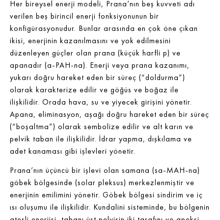
Her bireysel enerji modeli, Prana’nın beş kuvveti adı
verilen beş birincil enerji fonksiyonunun bir
konfigürasyonudur. Bunlar arasında en çok öne çıkan
ikisi, enerjinin kazanılmasını ve yok edilmesini
düzenleyen güçler olan prana (küçük harfli p) ve
apanadır (a-PAH-na). Enerji veya prana kazanımı,
yukarı doğru hareket eden bir süreç (“doldurma”)
olarak karakterize edilir ve göğüs ve boğaz ile
ilişkilidir. Orada hava, su ve yiyecek girişini yönetir.
Apana, eliminasyon, aşağı doğru hareket eden bir süreç
(“boşaltma”) olarak sembolize edilir ve alt karın ve
pelvik taban ile ilişkilidir. İdrar yapma, dışkılama ve
adet kanaması gibi işlevleri yönetir.
Prana’nın üçüncü bir işlevi olan samana (sa-MAH-na)
göbek bölgesinde (solar pleksus) merkezlenmiştir ve
enerjinin emilimini yönetir. Göbek bölgesi sindirim ve iç
ısı oluşumu ile ilişkilidir. Kundalini sisteminde, bu bölgenin
ateşli enerjisi, tabanı üst pelvisin iki tarafını ve apeksi