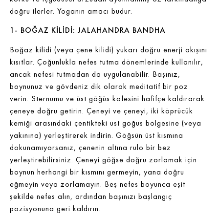
doğru ilerler. Yoganın amacı budur.
1- BOĞAZ KİLİDİ: JALAHANDRA BANDHA
Boğaz kilidi (veya çene kilidi) yukarı doğru enerji akışını
kısıtlar. Çoğunlukla nefes tutma dönemlerinde kullanılır,
ancak nefesi tutmadan da uygulanabilir. Başınız,
boynunuz ve gövdeniz dik olarak meditatif bir poz
verin. Sternumu ve üst göğüs kafesini hafifçe kaldırarak
çeneye doğru getirin. Çeneyi ve çeneyi, iki köprücük
kemiği arasındaki çentikteki üst göğüs bölgesine (veya
yakınına) yerleştirerek indirin. Göğsün üst kısmına
dokunamıyorsanız, çenenin altına rulo bir bez
yerleştirebilirsiniz. Çeneyi göğse doğru zorlamak için
boynun herhangi bir kısmını germeyin, yana doğru
eğmeyin veya zorlamayın. Beş nefes boyunca eşit
şekilde nefes alın, ardından başınızı başlangıç ​​
pozisyonuna geri kaldırın.