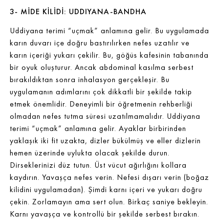
3- MİDE KİLİDİ: UDDIYANA-BANDHA
Uddiyana terimi “uçmak” anlamına gelir. Bu uygulamada
karın duvarı içe doğru bastırılırken nefes uzatılır ve
karın içeriği yukarı çekilir. Bu, göğüs kafesinin tabanında
bir oyuk oluşturur. Ancak abdominal kasılma serbest
bırakıldıktan sonra inhalasyon gerçekleşir. Bu
uygulamanın adımlarını çok dikkatli bir şekilde takip
etmek önemlidir. Deneyimli bir öğretmenin rehberliği
olmadan nefes tutma süresi uzatılmamalıdır. Uddiyana
terimi “uçmak” anlamına gelir. Ayaklar birbirinden
yaklaşık iki fit uzakta, dizler bükülmüş ve eller dizlerin
hemen üzerinde uylukta olacak şekilde durun.
Dirseklerinizi düz tutun. Üst vücut ağırlığını kollara
kaydırın. Yavaşça nefes verin. Nefesi dışarı verin (boğaz
kilidini uygulamadan). Şimdi karnı içeri ve yukarı doğru
çekin. Zorlamayın ama sert olun. Birkaç saniye bekleyin.
Karnı yavaşça ve kontrollü bir şekilde serbest bırakın.