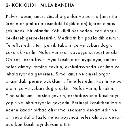
2- KÖK KİLİDİ : MULA BANDHA
Pelvik taban, anüs, cinsel organlar ve perine (anüs ile
üreme organları arasındaki küçük alan) içeren elmas
şeklindeki bir alandır. Kök kilidi perineden içeri doğru
çekilerek gerçekleştirilir. Meditatif bir pozla dik oturun.
Teneffüs edin, tüm pelvik tabanı içe ve yukarı doğru
çekerek kasılır. Nefes verirken yavaşça serbest bırakın.
On kez tekrarlayın. Aynı kasılmaları uygulayın, ancak
nefes almayı tersine çevirin, ekshalasyonda kasılma ve
inhalasyonda gevşeme. Şimdi anüs ve cinsel organ
arasındaki perine odaklanın. Teneffüs edin, kasılır ve bu
alanı içe ve yukarı doğru çekin. Nefes verin, bırakın.
Yine solunumu tersine çevirin, ekshalasyonla kasılmayı
yapın ve inhalasyonla gevşetin. Perineyi kasılırken izole
edene kadar birkaç alıştırma seansına devam edin ve
on veya daha fazla nefes boyunca nefes almaya devam
ederken kasılmayı devam ettirin.