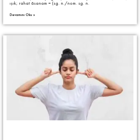
ışık; rahat āsanam = (sg. n./nom. sg. n.
Devamını Oku »