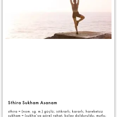
Sthira Sukham Asanam
sthira = (nom. sg. m.) güçlü; istikrarlı; kararlı; hareketsiz
sukham = (sukha’ya göre) rahat; kolay dolduruldu; mutlu;