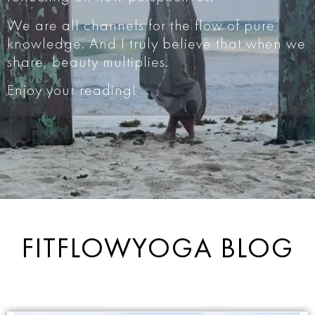
We are all channels for the flow of pure
knowledge. And I truly believe that when we
share, beauty multiplies.
Enjoy your reading!
FITFLOWYOGA BLOG