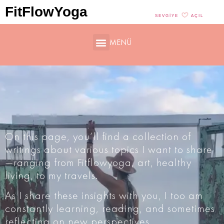
FitFlowYoga
SEVGIYE
AÇIL
MENÜ
On this page, you’ll find a collection of
writings about various topics I want to share
—ranging from Fitflowyoga, art, healthy
living, to my travels.
As I share these insights with you, I too am
constantly learning, reading, and sometimes
reflecting on new perspectives.