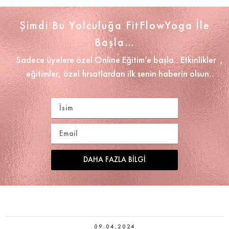
Şimdi Bu Yolculuğa FitFlowYoga İle
Başla…
Sadece üyelere özel Online Eğitim’e başla.. Etkinlikler ,
eğitimler, özel fırsatlardan ilk senin haberin olsun..
DAHA FAZLA BILGI
09.04.2024