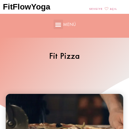
FitFlowYoga
SEVGIYE
AÇIL
MENÜ
Fit Pizza