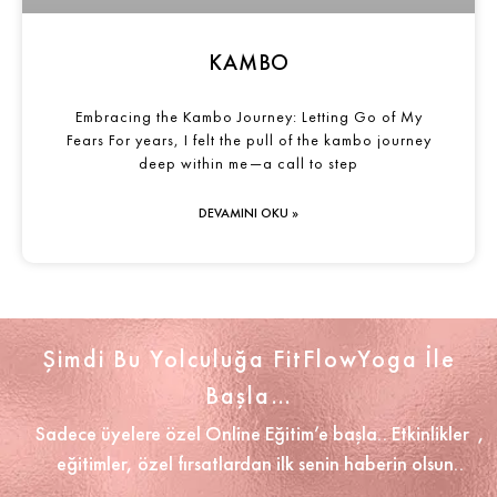
KAMBO
Embracing the Kambo Journey: Letting Go of My
Fears For years, I felt the pull of the kambo journey
deep within me—a call to step
DEVAMINI OKU »
Şimdi Bu Yolculuğa FitFlowYoga İle
Başla…
Sadece üyelere özel Online Eğitim’e başla.. Etkinlikler ,
eğitimler, özel fırsatlardan ilk senin haberin olsun..