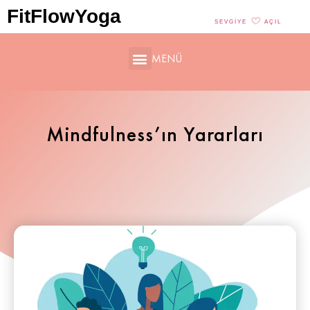
FitFlowYoga
SEVGIYE
AÇIL
MENÜ
Mindfulness’ın Yararları