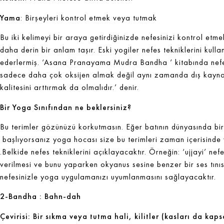
Yama
: Birşeyleri kontrol etmek veya tutmak
Bu iki kelimeyi bir araya getirdiğinizde nefesinizi kontrol etme
daha derin bir anlam taşır. Eski yogiler nefes tekniklerini kull
ederlermiş. ‘Asana Pranayama Mudra Bandha ‘ kitabında nefes e
sadece daha çok oksijen almak değil aynı zamanda dış kaynakl
kalitesini arttırmak da olmalıdır.’ denir.
Bir Yoga Sınıfından ne beklersiniz?
Bu terimler gözünüzü korkutmasın. Eğer batının dünyasında bi
başlıyorsanız yoga hocası size bu terimleri zaman içerisinde
.Belkide nefes tekniklerini açıklayacaktır. Örneğin: ‘ujjayi’ nef
verilmesi ve bunu yaparken okyanus sesine benzer bir ses tınısın
nefesinizle yoga uygulamanızı uyumlanmasını sağlayacaktır.
2-Bandha : Bahn-dah
Çevirisi: Bir sıkma veya tutma hali, kilitler (kasları da kaps