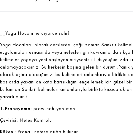
__Yoga Hocam ne diyordu sahi?
Yoga Hocaları olarak derslerde çoğu zaman Sankrit kelimeler
uygulamaları esnasında veya nefesle ilgili kavramlarda sıkça
kelimeler yogaya yeni başlayan biriyseniz ilk duyduğunuzda k
anlamayacaksınız. Bu herkesin başına gelen bir durum .Pani
olarak aşina olacağımız bu kelimeleri anlamlarıyla birlikte 
başlarda yaşanılan kafa karışıklığını engellemek için güzel bir 
kullanılan Sankrit kelimeleri anlamlarıyla birlikte kısaca akta
yararlı olur ?
1-Pranayama:
praw-nah-yah-mah
Çevirisi:
Nefes Kontrolü
Kökeni
: Prana : nefese atıfta bulunur.