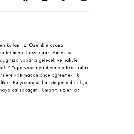
i kullanırız. Özellikle asana
 bu terimlere başvururuz. Ancak bu
ulağınıza yabancı gelecek ve haliyle
k yok ? Yoga yapmaya devam ettikçe kulak
derslere katılmadan önce öğrenmek ilk
fikir . Bu yazıda sizler için genelde sıkça
rmaya çalışacağım.. Umarım sizler için