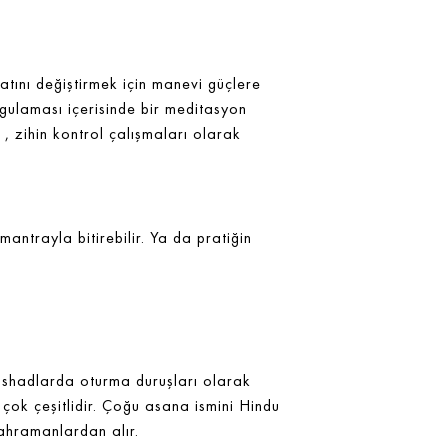
yatını değiştirmek için manevi güçlere
ulaması içerisinde bir meditasyon
 , zihin kontrol çalışmaları olarak
antrayla bitirebilir. Ya da pratiğin
ishadlarda oturma duruşları olarak
 çok çeşitlidir. Çoğu asana ismini Hindu
kahramanlardan alır.