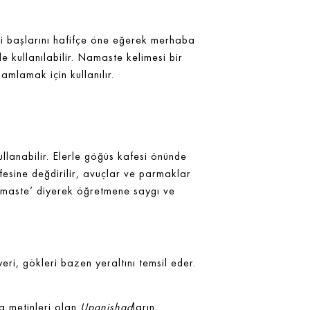
eyi başlarını hafifçe öne eğerek merhaba
 kullanılabilir. Namaste kelimesi bir
mlamak için kullanılır.
llanabilir. Elerle göğüs kafesi önünde
fesine değdirilir, avuçlar ve parmaklar
‘namaste’ diyerek öğretmene saygı ve
ri, gökleri bazen yeraltını temsil eder.
da metinleri olan
Upanishad
ların