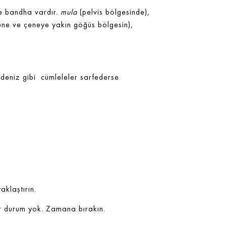
e bandha vardır.
mula
(pelvis bölgesinde),
ene ve çeneye yakın göğüs bölgesin),
edeniz gibi cümleleler sarfederse
aklaştırın.
ir durum yok. Zamana bırakın.