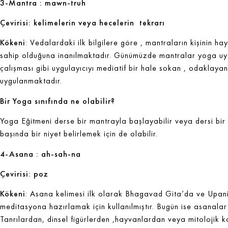
3-Mantra : mawn-truh
Çevirisi:
kelimelerin veya hecelerin tekrarı
Kökeni
: Vedalardaki ilk bilgilere göre , mantraların kişinin ha
sahip olduğuna inanılmaktadır. Günümüzde mantralar yoga uyg
çalışması gibi uygulayıcıyı mediatif bir hale sokan , odaklayan
uygulanmaktadır.
Bir Yoga sınıfında ne olabilir?
Yoga Eğitmeni derse bir mantrayla başlayabilir veya dersi bir m
başında bir niyet belirlemek için de olabilir.
4-Asana : ah-sah-na
Çevirisi: poz
Kökeni
: Asana kelimesi ilk olarak Bhagavad Gita’da ve Upan
meditasyona hazırlamak için kullanılmıştır. Bugün ise asanalar
Tanrılardan, dinsel figürlerden ,hayvanlardan veya mitolojik 