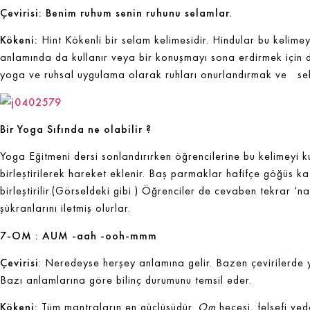
Çevirisi: Benim ruhum senin ruhunu selamlar.
Kökeni:
Hint Kökenli bir selam kelimesidir. Hindular bu kelim
anlamında da kullanır veya bir konuşmayı sona erdirmek için de
yoga ve ruhsal uygulama olarak ruhları onurlandırmak ve sela
Bir Yoga Sıfında ne olabilir ?
Yoga Eğitmeni dersi sonlandırırken öğrencilerine bu kelimeyi ku
birleştirilerek hareket eklenir. Baş parmaklar hafifçe göğüs ka
birleştirilir.(Görseldeki gibi ) Öğrenciler de cevaben tekrar 
şükranlarını iletmiş olurlar.
7-OM : AUM -aah -ooh-mmm
Çevirisi
: Neredeyse herşey anlamına gelir. Bazen çevirilerde ye
Bazı anlamlarına göre bilinç durumunu temsil eder.
Kökeni:
Tüm mantraların en güçlüsüdür.
Om
hecesi, felsefi ve