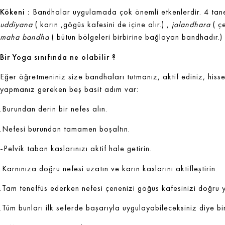
Kökeni :
Bandhalar uygulamada çok önemli etkenlerdir. 4 tan
uddiyana
( karın ,gögüs kafesini de içine alır.) ,
jalandhara
( ç
maha bandha
( bütün bölgeleri birbirine bağlayan bandhadır.)
Bir Yoga sınıfında ne olabilir ?
Eğer öğretmeniniz size bandhaları tutmanız, aktif ediniz, hiss
yapmanız gereken beş basit adım var:
.Burundan derin bir nefes alın.
.Nefesi burundan tamamen boşaltın.
-Pelvik taban kaslarınızı aktif hale getirin.
.Karnınıza doğru nefesi uzatın ve karın kaslarını aktifleştirin.
.Tam teneffüs ederken nefesi çenenizi göğüs kafesinizi doğru y
.Tüm bunları ilk seferde başarıyla uygulayabileceksiniz diye b