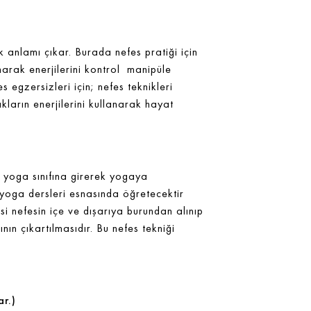
k anlamı çıkar. Burada nefes pratiği için
anarak enerjilerini kontrol manipüle
gzersizleri için; nefes teknikleri
arın enerjilerini kullanarak hayat
r yoga sınıfına girerek yogaya
 yoga dersleri esnasında öğretecektir
esi nefesin içe ve dışarıya burundan alınıp
ın çıkartılmasıdır. Bu nefes tekniği
ar.)